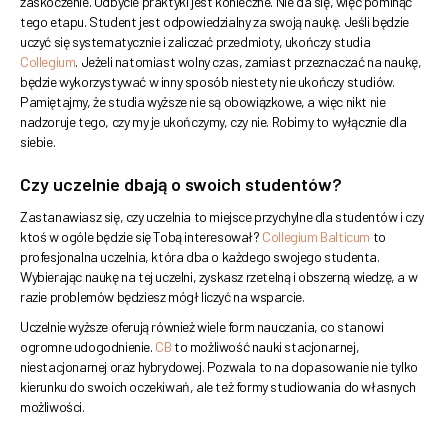
zaskoczenie. Odbycie praktyki jest konieczne. Nie da się, więc pominąć
tego etapu. Student jest odpowiedzialny za swoją naukę. Jeśli będzie
uczyć się systematycznie i zaliczać przedmioty, ukończy studia
Collegium
. Jeżeli natomiast wolny czas, zamiast przeznaczać na naukę,
będzie wykorzystywać w inny sposób niestety nie ukończy studiów.
Pamiętajmy, że studia wyższe nie są obowiązkowe, a więc nikt nie
nadzoruje tego, czy my je ukończymy, czy nie. Robimy to wyłącznie dla
siebie.
Czy uczelnie dbają o swoich studentów?
Zastanawiasz się, czy uczelnia to miejsce przychylne dla studentów i czy
ktoś w ogóle będzie się Tobą interesował?
Collegium Balticum
to
profesjonalna uczelnia, która dba o każdego swojego studenta.
Wybierając naukę na tej uczelni, zyskasz rzetelną i obszerną wiedzę, a w
razie problemów będziesz mógł liczyć na wsparcie.
Uczelnie wyższe oferują również wiele form nauczania, co stanowi
ogromne udogodnienie.
CB
to możliwość nauki stacjonarnej,
niestacjonarnej oraz hybrydowej. Pozwala to na dopasowanie nie tylko
kierunku do swoich oczekiwań, ale też formy studiowania do własnych
możliwości.