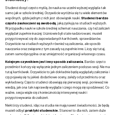
Studenci dosyć często myślą, że nauka na uczelni wyższej wygląda tak
samo jak w szkole średniej. Oczywiście wyróżnia się tu wiele elementów
wspólnych, gdzie jednym z nich jest obowiązek nauki.
Studenci bardzo
często zaskoczeni są swobodą
, jaką zyskują na studiach wyższych.
W przypadku nauki w szkole średniej schemat nauczania, czy też zaliczeń
wyglądał zupełnie inaczej. Uczniowie byli stale nadzorowani, musieli
przygotowywać się do zapowiadanych kartkówek, sprawdzianów.
Oczywiście na studiach wyższych również są zaliczenia, ale sposób
nauczania oraz związane z tym zasady są zupełnie inne. Liczy się tutaj,
zatem samodyscyplina oraz umiejętność organizacji własnego czasu.
Kolejnym czynnikiem jest inny sposób zaliczania.
Bardzo często
przedmiot kończy się wyłącznie jednym zaliczeniem podczas sesji. Nie ma
tutaj kartkówek. Oczywiście to jak dokładnie będą wyglądały zaliczenia i
czy pojawią się tu jakieś dodatkowe oceny, zależy od przedmiotu oraz
wykładowcy. Często studenci obawiają się pierwszej sesji, ponieważ nie
wiedzą, jak ona tak naprawdę wygląda i czego mogą się spodziewać. Co
ważne, sesja wiąże się z koniecznością intensywnej nauki i
przygotowywania do zaliczeń.
Niektórzy studenci, idąc na studia nie mają nawet świadomości, że będą
musieli odbyć
praktyki studenckie.
Stanowi to dla nich, zatem duże