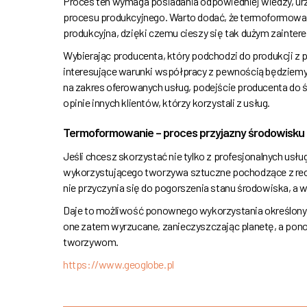
Proces ten wymaga posiadania odpowiedniej wiedzy, ur
procesu produkcyjnego. Warto dodać, że termoformowani
produkcyjna, dzięki czemu cieszy się tak dużym zainte
Wybierając producenta, który podchodzi do produkcji 
interesujące warunki współpracy z pewnością będziem
na zakres oferowanych usług, podejście producenta do
opinie innych klientów, którzy korzystali z usług.
Termoformowanie – proces przyjazny środowisku
Jeśli chcesz skorzystać nie tylko z profesjonalnych usł
wykorzystującego tworzywa sztuczne pochodzące z recy
nie przyczynia się do pogorszenia stanu środowiska, a 
Daje to możliwość ponownego wykorzystania określony
one zatem wyrzucane, zanieczyszczając planetę, a pon
tworzywom.
https://www.geoglobe.pl