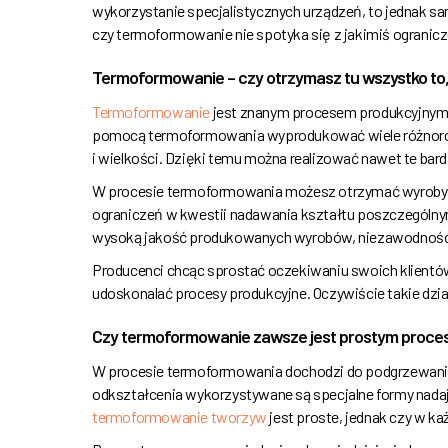
wykorzystanie specjalistycznych urządzeń, to jednak sa
czy termoformowanie nie spotyka się z jakimiś ogranicze
Termoformowanie – czy otrzymasz tu wszystko to
Termoformowanie
jest znanym procesem produkcyjnym
pomocą termoformowania wyprodukować wiele różnorodn
i wielkości. Dzięki temu można realizować nawet te bard
W procesie termoformowania możesz otrzymać wyroby 
ograniczeń w kwestii nadawania kształtu poszczególn
wysoką jakość produkowanych wyrobów, niezawodność i
Producenci chcąc sprostać oczekiwaniu swoich klientów o
udoskonalać procesy produkcyjne. Oczywiście takie dzia
Czy termoformowanie zawsze jest prostym proc
W procesie termoformowania dochodzi do podgrzewania 
odkształcenia wykorzystywane są specjalne formy nada
termoformowanie tworzyw
jest proste, jednak czy w k