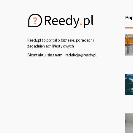
Pop
Reedy.pl to portal o biznesie, poradach i
zagadnieniach lifestylowych.
Skontaktuj się z nami: redakcja@reedy.pl.