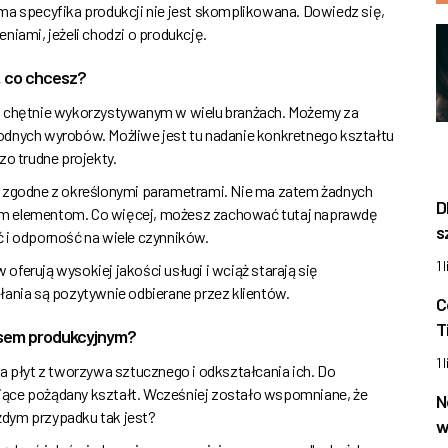
ma specyfika produkcji nie jest skomplikowana. Dowiedz się,
niami, jeżeli chodzi o produkcję.
, co chcesz?
 chętnie wykorzystywanym w wielu branżach. Możemy za
ych wyrobów. Możliwe jest tu nadanie konkretnego kształtu
zo trudne projekty.
zgodne z określonymi parametrami. Nie ma zatem żadnych
D
ym elementom. Co więcej, możesz zachować tutaj naprawdę
s
 odporność na wiele czynników.
1 
ferują wysokiej jakości usługi i wciąż starają się
łania są pozytywnie odbierane przez klientów.
C
T
esem produkcyjnym?
1 
płyt z tworzywa sztucznego i odkształcania ich. Do
jące pożądany kształt. Wcześniej zostało wspomniane, że
N
ażdym przypadku tak jest?
w