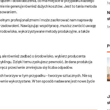
ządzeń i doświadczenia, co ma miejsce w przypadku każdego
1
e nie generuje również dużych kosztów. Jest to tania metoda
resowaniem.
N
s
z pełnym profesjonalizmem i może zaoferować nam naprawdę
y zadowoleni. Nawiązując współpracę, musisz zwrócić uwagę
1
 środowiska, wykorzystywane metody produkcyjne, a także
P
ug, ale również zadbać o środowisko, wybierz producenta
klingu. Dzięki temu zyskujesz pewność, że dana produkcja
wręcz przeciwnie zmniejsza się liczba odpadów.
ch tworzyw w tym przypadku – tworzyw sztucznych. Nie są
ownie wykorzystane. W ten sposób nadawane jest nowe życie
J
s