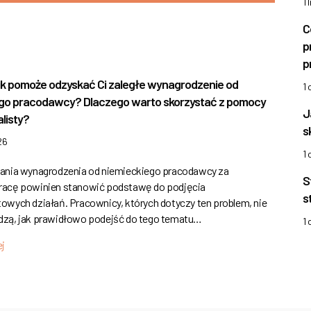
1 
C
p
p
k pomoże odzyskać Ci zaległe wynagrodzenie od
1
ego pracodawcy? Dlaczego warto skorzystać z pomocy
J
listy?
s
26
1
ania wynagrodzenia od niemieckiego pracodawcy za
S
acę powinien stanowić podstawę do podjęcia
s
owych działań. Pracownicy, których dotyczy ten problem, nie
zą, jak prawidłowo podejść do tego tematu…
1
ej