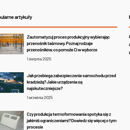
ularne artykuły
Zautomatyzuj proces produkcyjny wybierając
przenośnik taśmowy. Poznaj rodzaje
przenośników, co pomoże Ci w wyborze
1 sierpnia 2025
Jak przebiega zabezpieczenie samochodu przed
kradzieżą? Jakie urządzenia są
najskuteczniejsze?
1 września 2025
Czy produkcja termoformowania spotyka się z
jakimiś ograniczeniami? Dowiedz się więcej o tym
procesie