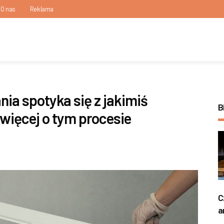
O nas
Reklama
ia spotyka się z jakimiś
B
więcej o tym procesie
C
a