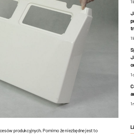
1 
J
p
t
1 
S
J
o
1
C
a
1
L
ocesów produkcyjnych. Pomimo że niezbędne jest to