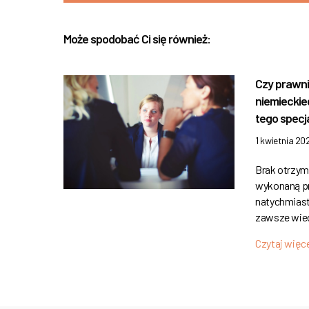
Może spodobać Ci się również:
Czy prawni
niemiecki
tego specja
1 kwietnia 20
Brak otrzym
wykonaną pr
natychmiast
zawsze wied
Czytaj więc