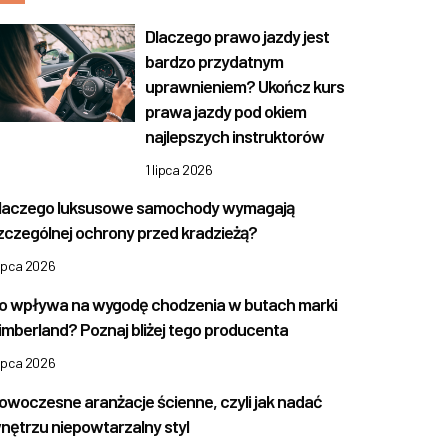
Dlaczego prawo jazdy jest
bardzo przydatnym
uprawnieniem? Ukończ kurs
prawa jazdy pod okiem
najlepszych instruktorów
1 lipca 2026
laczego luksusowe samochody wymagają
zczególnej ochrony przed kradzieżą?
lipca 2026
o wpływa na wygodę chodzenia w butach marki
imberland? Poznaj bliżej tego producenta
lipca 2026
owoczesne aranżacje ścienne, czyli jak nadać
nętrzu niepowtarzalny styl