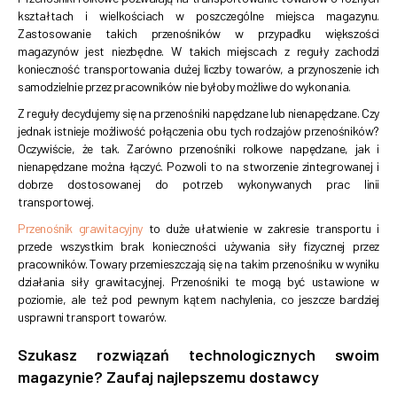
kształtach i wielkościach w poszczególne miejsca magazynu.
Zastosowanie takich przenośników w przypadku większości
magazynów jest niezbędne. W takich miejscach z reguły zachodzi
konieczność transportowania dużej liczby towarów, a przynoszenie ich
samodzielnie przez pracowników nie byłoby możliwe do wykonania.
Z reguły decydujemy się na przenośniki napędzane lub nienapędzane. Czy
jednak istnieje możliwość połączenia obu tych rodzajów przenośników?
Oczywiście, że tak. Zarówno przenośniki rolkowe napędzane, jak i
nienapędzane można łączyć. Pozwoli to na stworzenie zintegrowanej i
dobrze dostosowanej do potrzeb wykonywanych prac linii
transportowej.
Przenośnik grawitacyjny
to duże ułatwienie w zakresie transportu i
przede wszystkim brak konieczności używania siły fizycznej przez
pracowników. Towary przemieszczają się na takim przenośniku w wyniku
działania siły grawitacyjnej. Przenośniki te mogą być ustawione w
poziomie, ale też pod pewnym kątem nachylenia, co jeszcze bardziej
usprawni transport towarów.
Szukasz rozwiązań technologicznych swoim
magazynie? Zaufaj najlepszemu dostawcy