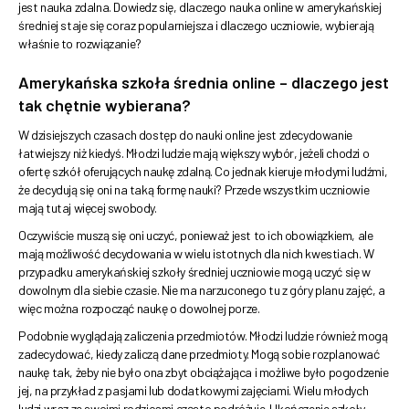
jest nauka zdalna. Dowiedz się, dlaczego nauka online w amerykańskiej
średniej staje się coraz popularniejsza i dlaczego uczniowie, wybierają
właśnie to rozwiązanie?
Amerykańska szkoła średnia online – dlaczego jest
tak chętnie wybierana?
W dzisiejszych czasach dostęp do nauki online jest zdecydowanie
łatwiejszy niż kiedyś. Młodzi ludzie mają większy wybór, jeżeli chodzi o
ofertę szkół oferujących naukę zdalną. Co jednak kieruje młodymi ludźmi,
że decydują się oni na taką formę nauki? Przede wszystkim uczniowie
mają tutaj więcej swobody.
Oczywiście muszą się oni uczyć, ponieważ jest to ich obowiązkiem, ale
mają możliwość decydowania w wielu istotnych dla nich kwestiach. W
przypadku amerykańskiej szkoły średniej uczniowie mogą uczyć się w
dowolnym dla siebie czasie. Nie ma narzuconego tu z góry planu zajęć, a
więc można rozpocząć naukę o dowolnej porze.
Podobnie wyglądają zaliczenia przedmiotów. Młodzi ludzie również mogą
zadecydować, kiedy zaliczą dane przedmioty. Mogą sobie rozplanować
naukę tak, żeby nie było ona zbyt obciążająca i możliwe było pogodzenie
jej, na przykład z pasjami lub dodatkowymi zajęciami. Wielu młodych
ludzi wraz ze swoimi rodzicami często podróżuje. Ukończenie szkoły