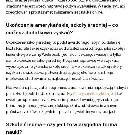
stacjonarnej jest wtedy naprawdę dużym wyzwaniem. W takiej sytuacji
zdecydowanie prostszym rozwiązaniem jest nauka online.
Ukończenie amerykańskiej szkoły średniej – co
możesz dodatkowo zyskać?
Ukończenie szkoły średniej to podstawa do tego, aby móc dalej się
kształcić, ale także uzyskać zawód w zależności od tego, jaką szkołę i
kierunek wybierzemy. Wiele osób, jednak chce czegoś więcej niż tylko
samo ukończenie szkoły średniej. Mogą oni naprawdę wiele zyskać,
wybierając amerykańską szkołę średnią. Po ukończeniu takiej szkoły i
uzyskaniu świadectwa potwierdzającego jej ukończenie istnieje
możliwość studiowania na najlepszych uczelniach świata.
Możliwości są tutaj zatem ogromne, a uczniowie nie napotykają żadnych
przeszkód, jeżeli chodzi o dalszą naukę.
Amerykańska szkoła
jest też
świetnym sposobem na utrwalenie i podszlifowanie języka obcego.
Dobra znajomość języka angielskiego ułatwi studiowanie w innym
państwie, ale również język ten przyda się wielu innych sytuacjach.
Szkoła średnia – czy jest to wiarygodna forma
nauki?