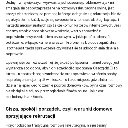
Jednym z największych wyzwań, a jednocześnie problemów, z jakimi
zmagają się osoby zapraszane na rozmowy rekrutacyjne online, jest
sprzęt elektroniczny, za pomocą którego odbędzie się rekrutacja. Nie da
się ukryć, że nie każdy czuje się swobodnie w temacie obsługi laptopa i
narzędzi audiowizualnych czy także komunikatorów internetowych. Jeśli
chcemy zrobić dobre pierwsze wrażenie, warto sprawdzić z
odpowiednim wyprzedzeniem czasowym, w jaki sposób odebrać
połączenie, włączyć kamerę wraz z mikrofonem albo udostępnić ekran.
Istotne jest także sprawdzenie czy wszystkie te udogodnienia działają
poprawnie.
Upewnij się również wcześniej, że jakość połączenia internetowego jest
wystarczająco dobra, aby nic nie zakłóciło spotkania. Oszczędzi Ci to
stresu, niepotrzebnego zamieszania oraz sprawienia wrażenia osoby
nieprofesjonalnej. Znajdź w mieszkaniu takie miejsce, gdzie Internet
działa najlepiej. Jednocześnie poproś domowników, by na czas rozmowy
nie obciążali sieci, np. przez oglądanie filmów online. Unikniesz
niechcianych zakłóceń.
Cisza, spokój i porządek, czyli warunki domowe
sprzyjające rekrutacji
Przychodząc na tradycyjną rozmowę rekrutacyjną, nie jesteśmy