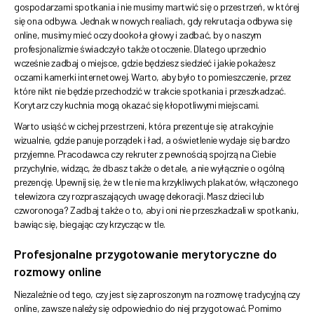
gospodarzami spotkania i nie musimy martwić się o przestrzeń, w której
się ona odbywa. Jednak w nowych realiach, gdy rekrutacja odbywa się
online, musimy mieć oczy dookoła głowy i zadbać, by o naszym
profesjonalizmie świadczyło także otoczenie. Dlatego uprzednio
wcześnie zadbaj o miejsce, gdzie będziesz siedzieć i jakie pokażesz
oczami kamerki internetowej. Warto, aby było to pomieszczenie, przez
które nikt nie będzie przechodzić w trakcie spotkania i przeszkadzać.
Korytarz czy kuchnia mogą okazać się kłopotliwymi miejscami.
Warto usiąść w cichej przestrzeni, która prezentuje się atrakcyjnie
wizualnie, gdzie panuje porządek i ład, a oświetlenie wydaje się bardzo
przyjemne. Pracodawca czy rekruter z pewnością spojrzą na Ciebie
przychylnie, widząc, że dbasz także o detale, a nie wyłącznie o ogólną
prezencję. Upewnij się, że w tle nie ma krzykliwych plakatów, włączonego
telewizora czy rozpraszających uwagę dekoracji. Masz dzieci lub
czworonoga? Zadbaj także o to, aby i oni nie przeszkadzali w spotkaniu,
bawiąc się, biegając czy krzycząc w tle.
Profesjonalne przygotowanie merytoryczne do
rozmowy online
Niezależnie od tego, czy jest się zaproszonym na rozmowę tradycyjną czy
online, zawsze należy się odpowiednio do niej przygotować. Pomimo