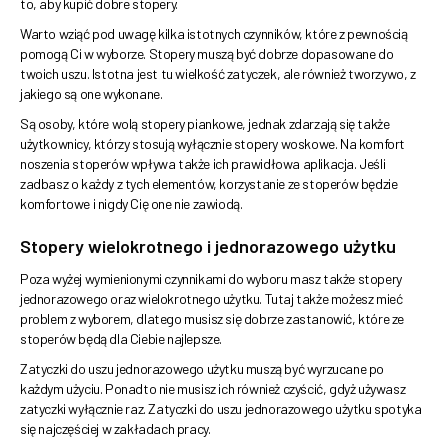
to, aby kupić dobre stopery.
Warto wziąć pod uwagę kilka istotnych czynników, które z pewnością
pomogą Ci w wyborze. Stopery muszą być dobrze dopasowane do
twoich uszu. Istotna jest tu wielkość zatyczek, ale również tworzywo, z
jakiego są one wykonane.
Są osoby, które wolą stopery piankowe, jednak zdarzają się także
użytkownicy, którzy stosują wyłącznie stopery woskowe. Na komfort
noszenia stoperów wpływa także ich prawidłowa aplikacja. Jeśli
zadbasz o każdy z tych elementów, korzystanie ze stoperów będzie
komfortowe i nigdy Cię one nie zawiodą.
Stopery wielokrotnego i jednorazowego użytku
Poza wyżej wymienionymi czynnikami do wyboru masz także stopery
jednorazowego oraz wielokrotnego użytku. Tutaj także możesz mieć
problem z wyborem, dlatego musisz się dobrze zastanowić, które ze
stoperów będą dla Ciebie najlepsze.
Zatyczki do uszu jednorazowego użytku muszą być wyrzucane po
każdym użyciu. Ponadto nie musisz ich również czyścić, gdyż używasz
zatyczki wyłącznie raz. Zatyczki do uszu jednorazowego użytku spotyka
się najczęściej w zakładach pracy.