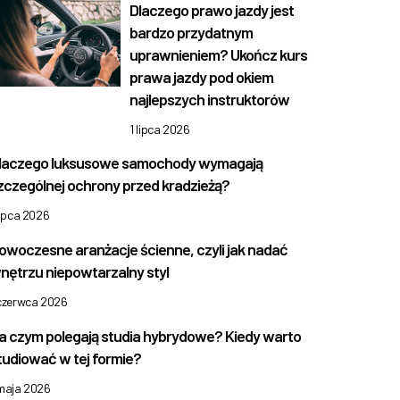
Dlaczego prawo jazdy jest
bardzo przydatnym
uprawnieniem? Ukończ kurs
prawa jazdy pod okiem
najlepszych instruktorów
1 lipca 2026
laczego luksusowe samochody wymagają
zczególnej ochrony przed kradzieżą?
lipca 2026
owoczesne aranżacje ścienne, czyli jak nadać
nętrzu niepowtarzalny styl
 czerwca 2026
a czym polegają studia hybrydowe? Kiedy warto
tudiować w tej formie?
 maja 2026