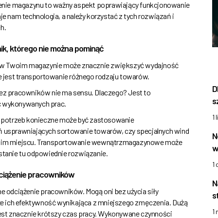
enie magazynu to ważny aspekt poprawiający funkcjonowanie
je nam technologia, a należy korzystać z tych rozwiązań i
h.
k, którego nie można pominąć
w Twoim magazynie może znacznie zwiększyć wydajność
 jest transportowanie różnego rodzaju towarów.
D
zez pracowników nie ma sensu. Dlaczego? Jest to
s
ść wykonywanych prac.
1 
 potrzeb konieczne może być zastosowanie
usprawniających sortowanie towarów, czy specjalnych wind
N
nim miejscu. Transportowanie wewnątrzmagazynowe może
w
ostanie tu odpowiednie rozwiązanie.
1
ciążenie pracowników
N
e odciążenie pracowników. Mogą oni bez użycia siły
s
e ich efektywność wynikająca z mniejszego zmęczenia. Dużą
1
st znacznie krótszy czas pracy. Wykonywane czynności