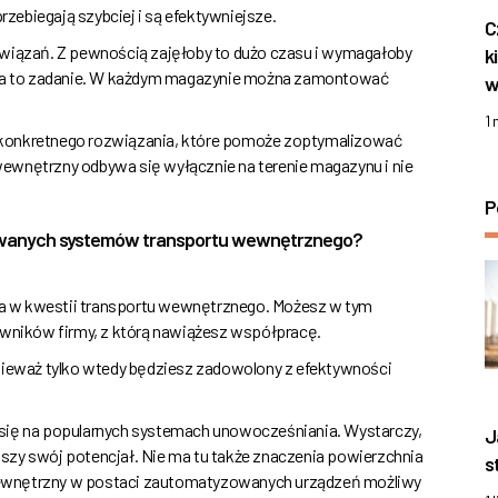
ebiegają szybciej i są efektywniejsze.
C
związań. Z pewnością zajęłoby to dużo czasu i wymagałoby
k
h za to zadanie. W każdym magazynie można zamontować
w
1
 konkretnego rozwiązania, które pomoże zoptymalizować
ewnętrzny odbywa się wyłącznie na terenie magazynu i nie
P
osowanych systemów transportu wewnętrznego?
nia w kwestii transportu wewnętrznego. Możesz w tym
ników firmy, z którą nawiążesz współpracę.
onieważ tylko wtedy będziesz zadowolony z efektywności
 się na popularnych systemach unowocześniania. Wystarczy,
J
szy swój potencjał. Nie ma tu także znaczenia powierzchnia
s
t wewnętrzny w postaci zautomatyzowanych urządzeń możliwy