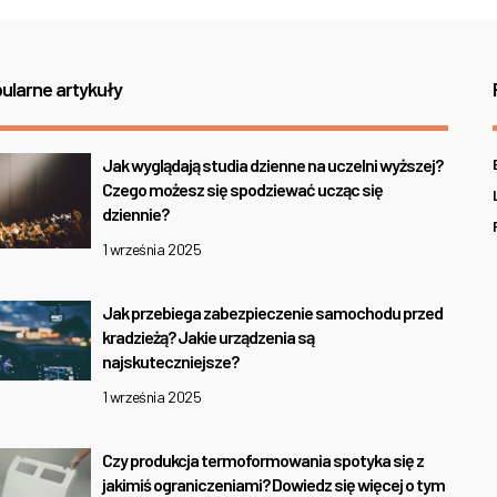
ularne artykuły
Jak wyglądają studia dzienne na uczelni wyższej?
Czego możesz się spodziewać ucząc się
dziennie?
1 września 2025
Jak przebiega zabezpieczenie samochodu przed
kradzieżą? Jakie urządzenia są
najskuteczniejsze?
1 września 2025
Czy produkcja termoformowania spotyka się z
jakimiś ograniczeniami? Dowiedz się więcej o tym