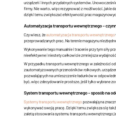
urządzeń i innych przydatnych systemów. Unowocześni
firmy. Nie warto, więc rezygnować z możliwości, jakie da
dzięki temu zwiększać efektywność prac magazynowyc
Automatyzacja transportu wewnętrznego – czynni
Czy wiesz, że
automatyzacja transportu wewnętrznego
przeprowadzanych prac. Na terenie magazynu niezbędne
Wykonywanie tego manualnie i tracenie przy tym siły pr
nieefektywne i niestety całkowicie zmniejsza wydajno
W przypadku transportu wewnętrznego w zależności od
zautomatyzowanych przenośników rolkowych, urządzeń 
pozwalających na umieszczenie ładunków w odpowied
być, więc zdecydowanie prostsze, jeśli tylko wybrane z
System transportu wewnętrznego – sposób na od
Systemy transportu wewnętrznego
pozwalają na znaczn
wykonywać swoją pracę. Dzięki temu zwiększa się takż
zaletą stosowania systemu transportu wewnętrznego je