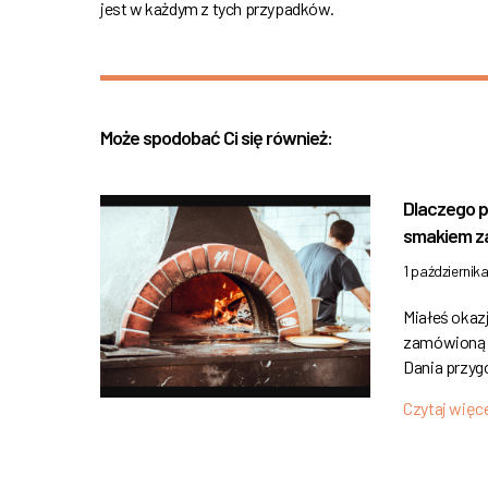
jest w każdym z tych przypadków.
Może spodobać Ci się również:
Dlaczego pi
smakiem z
1 październik
Miałeś okaz
zamówioną w
Dania przyg
Czytaj więc