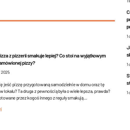
1 
C
p
p
1
J
s
zza z pizzerii smakuje lepiej? Co stoi na wyjątkowym
amówionej pizzy?
1
a 2025
S
s
ję jeść pizzę przygotowaną samodzielnie w domu oraz tę
 lokalu? Ta druga z pewnością była o wiele lepsza, prawda?
1
otowane przez kogoś innego z reguły smakują…
ej