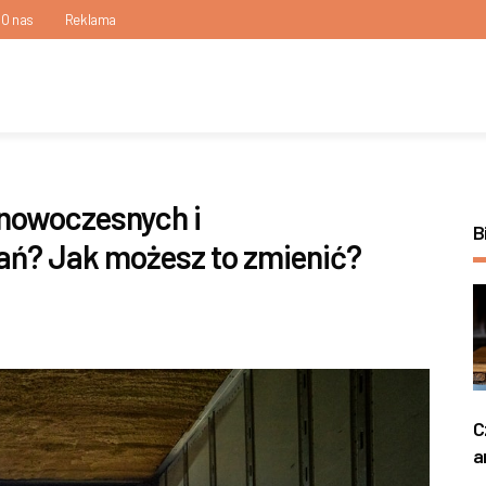
O nas
Reklama
nowoczesnych i
B
ń? Jak możesz to zmienić?
C
a