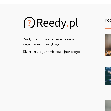
Pop
Reedy.pl to portal o biznesie, poradach i
zagadnieniach lifestylowych.
Skontaktuj się z nami: redakcja@reedy.pl.