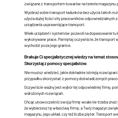
związane z transportem towarów na terenie magazynu prz
Wyobraź sobie transport ładunków bez użycia takich ro
użycia dużej ilości siły pracowników odpowiedzialnyc
urządzenia usprawniające transport.
Wiele urządzeń i systemów pozwoli na dopasowanie tu
wykonywane prace. Pamiętaj oczywiście, że transport w
wychodzi poza jego granice.
Brakuje Ci specjalistycznej wiedzy na temat st
Skorzystaj z pomocy specjalistów.
Nie musisz wiedzieć, jakie dokładnie istnieją rozwiąza
przypadku skorzystać z pomocy doświadczonych pracow
Oczywiście ważny jest wybór tej odpowiedniej firmy, p
wdrożonych rozwiązań.
Chcąc unowocześnić swoją firmę wcale nie trzeba znać
że wybierzesz tę właściwą firmę, a Twój magazyn zwięk
magazynu, jego układ, czy też liczba pięter. Transpor