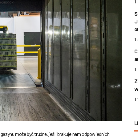
1 
S
J
o
1
C
a
1
Z
w
1
L
gazynu może być trudne, jeśli brakuje nam odpowiednich