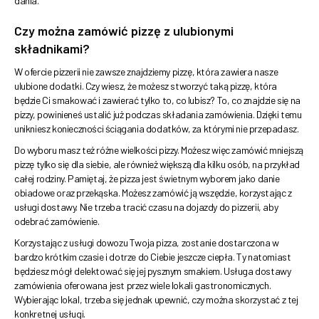
dania.
Czy można zamówić pizzę z ulubionymi
składnikami?
W ofercie pizzerii nie zawsze znajdziemy pizzę, która zawiera nasze
ulubione dodatki. Czy wiesz, że możesz stworzyć taką pizzę, która
będzie Ci smakować i zawierać tylko to, co lubisz? To, co znajdzie się na
pizzy, powinieneś ustalić już podczas składania zamówienia. Dzięki temu
unikniesz konieczności ściągania dodatków, za którymi nie przepadasz.
Do wyboru masz też różne wielkości pizzy. Możesz więc zamówić mniejszą
pizzę tylko się dla siebie, ale również większą dla kilku osób, na przykład
całej rodziny. Pamiętaj, że pizza jest świetnym wyborem jako danie
obiadowe oraz przekąska. Możesz zamówić ją wszędzie, korzystając z
usługi dostawy. Nie trzeba tracić czasu na dojazdy do pizzerii, aby
odebrać zamówienie.
Korzystając z usługi dowozu Twoja pizza, zostanie dostarczona w
bardzo krótkim czasie i dotrze do Ciebie jeszcze ciepła. Ty natomiast
będziesz mógł delektować się jej pysznym smakiem. Usługa dostawy
zamówienia oferowana jest przez wiele lokali gastronomicznych.
Wybierając lokal, trzeba się jednak upewnić, czy można skorzystać z tej
konkretnej usługi.