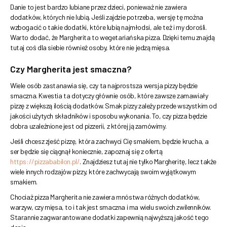
Danie to jest bardzo lubiane przez dzieci, ponieważ nie zawiera
dodatków, których nie lubią. Jeśli zajdzie potrzeba, wersję tę można
wzbogacić o takie dodatki, które lubią najmłodsi, ale też i my dorośli.
Warto dodać, że Margherita to wegetariańska pizza. Dzięki temu znajdą
tutaj coś dla siebie również osoby, które nie jedzą mięsa.
Czy Margherita jest smaczna?
Wiele osób zastanawia się, czy ta najprostsza wersja pizzy będzie
smaczna. Kwestia ta dotyczy głównie osób, które zawsze zamawiały
pizzę z większą ilością dodatków. Smak pizzy zależy przede wszystkim od
jakości użytych składników i sposobu wykonania. To, czy pizza będzie
dobra uzależnione jest od pizzerii, z której ją zamówimy.
Jeśli chcesz zjeść pizzę, która zachwyci Cię smakiem, będzie krucha, a
ser będzie się ciągnął koniecznie, zapoznaj się z ofertą
https://pizzababilon.pl/
. Znajdziesz tutaj nie tylko Margheritę, lecz także
wiele innych rodzajów pizzy, które zachwycają swoim wyjątkowym
smakiem.
Chociaż pizza Margherita nie zawiera mnóstwa różnych dodatków,
warzyw, czy mięsa, to i tak jest smaczna i ma wielu swoich zwilenników.
Starannie zagwarantowane dodatki zapewnią najwyższą jakość tego