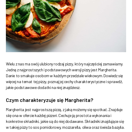
Wielu z nas ma swój ulubiony rodzaj pizzy, który najczęściej zamawiamy.
Jedną z najprostszych i podstawowych wersji pizzy jest Margherita.
Danie to smakuje osobom w każdym przedziale wiekowym. Dowiedz się
więcej na temat tej pizzy, poznaj jej cechy charakterystyczne i sprawdź,
jakie podstawowe dodatki na niej znajdziesz.
Czym charakteryzuje się Margherita?
Margherita jest najprostszą pizzą, z jaką możemy się spotkać. Znajduje
siię ona w ofercie każdej pizzeri. Cechuje ją prostota wykonania i
konkretne składniki, jakie są do niej dodawane. Składniki znajdujące się
w takiej pizzy to sos pomidorowy, mozzarella, oliwa oraz świeża bazylia.