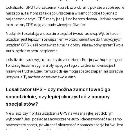
Lokalizator GPS to urządzenie, które bez problemu pokaże współrzędne
naszego auta. Montaż takiego urządzenia w samochodzie to jedna z
najlepszych decyzji. GPS znany jest już od bardzo dawna. Jednak obecne
lokalizatory GPS dają znacznie więcej możliwości.
Nadajniki te działają w oparciu o częstotliwość radiową. Wybór takich
urządzeń jest lepszym rozwiązaniem w przeciwieństwie do tradycyjnych
urządzeń GPS. Jeśli postawisz tutaj na dobry i niezawodny sprzęt Twoje
auto, będzie w pełni bezpieczne.
Lokalizator radiowy jest trudny do znalezienia. Kolejną ważną zaletą jest
to, iż zagłuszenie sygnału płynącego z tego urządzenia również jest
niezwykle trudne. Dzięki temu złodzieje mogą zostać złapani na gorącym
uczynku, a Ty możesz odzyskać swoje auto.
Lokalizator GPS – czy można zamontować go
samodzielnie, czy lepiej skorzystać z pomocy
specjalistów?
Nie wiesz, czy montaż urządzenia GPS na własną rękę jest dobrym
wyborem? Jeśli posiadasz nowoczesne auto i chcesz wybrać tak samo
nowoczesny sprzęt, powinieneś skorzystać z pomocy specjalistów. Jest