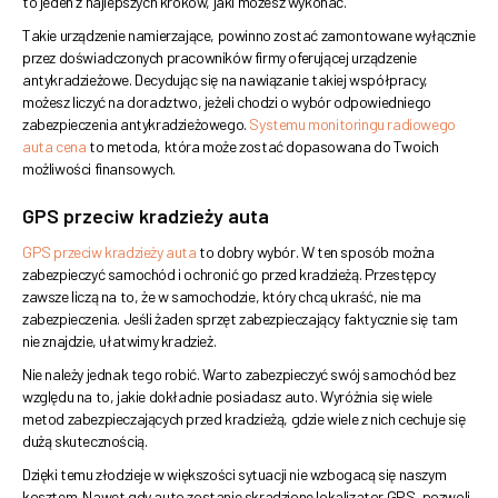
to jeden z najlepszych kroków, jaki możesz wykonać.
Takie urządzenie namierzające, powinno zostać zamontowane wyłącznie
przez doświadczonych pracowników firmy oferującej urządzenie
antykradzieżowe. Decydując się na nawiązanie takiej współpracy,
możesz liczyć na doradztwo, jeżeli chodzi o wybór odpowiedniego
zabezpieczenia antykradzieżowego.
Systemu monitoringu radiowego
auta cena
to metoda, która może zostać dopasowana do Twoich
możliwości finansowych.
GPS przeciw kradzieży auta
GPS przeciw kradzieży auta
to dobry wybór. W ten sposób można
zabezpieczyć samochód i ochronić go przed kradzieżą. Przestępcy
zawsze liczą na to, że w samochodzie, który chcą ukraść, nie ma
zabezpieczenia. Jeśli żaden sprzęt zabezpieczający faktycznie się tam
nie znajdzie, ułatwimy kradzież.
Nie należy jednak tego robić. Warto zabezpieczyć swój samochód bez
względu na to, jakie dokładnie posiadasz auto. Wyróżnia się wiele
metod zabezpieczających przed kradzieżą, gdzie wiele z nich cechuje się
dużą skutecznością.
Dzięki temu złodzieje w większości sytuacji nie wzbogacą się naszym
kosztem. Nawet gdy auto zostanie skradzione lokalizator GPS, pozwoli