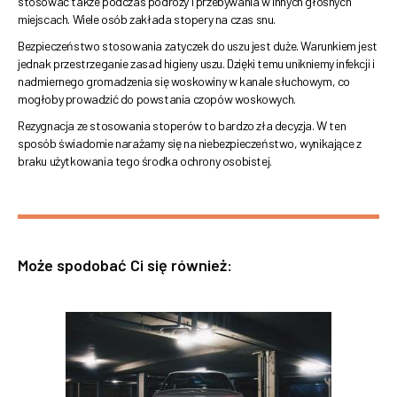
stosować także podczas podróży i przebywania w innych głośnych
miejscach. Wiele osób zakłada stopery na czas snu.
Bezpieczeństwo stosowania zatyczek do uszu jest duże. Warunkiem jest
jednak przestrzeganie zasad higieny uszu. Dzięki temu unikniemy infekcji i
nadmiernego gromadzenia się woskowiny w kanale słuchowym, co
mogłoby prowadzić do powstania czopów woskowych.
Rezygnacja ze stosowania stoperów to bardzo zła decyzja. W ten
sposób świadomie narażamy się na niebezpieczeństwo, wynikające z
braku użytkowania tego środka ochrony osobistej.
Może spodobać Ci się również: