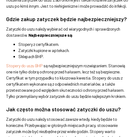
uszu po kimś innym. Jest to niehigieniczne i może prowadzić do infekcji.
Gdzie zakup zatyczek będzie najbezpieczniejszy?
Zatyczki do uszu należy wybierać od wiarygodnych i sprawdzonych
dostawców.
Najbezpieczniejsze są:
Stopery z certyfikatem.
Zatyczki kupione w aptekach.
Sklepach BHP.
Stopery do uszu BHP
są najbezpieczniejszym rozwiązaniem. Stanowią
one nie tylko dobrą ochronę przed hałasem, lecz też są bezpieczne.
Certyfikat w tym przypadku to kluczowa kwestia. Stopery do uszu z
certyfikatem wykonane są z odpowiednich materiałów, a także
przetestowane pod względem skuteczności ochrony przed hałasem.
Tylko przemyślany wybór zatyczek do uszu będzie najlepszym krokiem.
Jak często można stosować zatyczki do uszu?
Zatyczki do uszu należy stosować zawsze wtedy, kiedy będzie to
konieczne. Przebywając w głośnych miejscach pracy, stosowanie
zatyczek może być niezbędne przez wiele godzin. Stopery warto