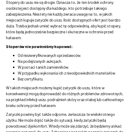
Stopery do uszu nie są drogie. Oznacza to, że ten środek ochrony
osobistej jest dostępny dla każdego, kto potrzebuje takiego
zabezpieczenia. Niestety nie każdy zwraca uwagę na to, w jakich
miejscach kupuje zatyczki do uszu. Ilość dostępnych ofert jest bardzo
duża. Trzeba jednak umieć wybrać tę odpowiednią, aby kupić stopery,
które będą jednocześnie bezpieczne i skuteczne w ochronie przed
hałasem.
Stoperów nie powinniśmy kupować:
Od niezweryfikowanych sprzedawców.
Na podejrzanych aukcjach.
W postaci tanich zamienników.
W przypadku wykonania ich z nieodpowiednich materiałów.
Bez certyfikatu.
W takich miejscach możemy kupić zatyczki do uszu, które w
konsekwencji mogą doprowadzić do różnych problemów zdrowotnych,
na przykład infekcji uszu, podrażnień skóry oraz słabej lub całkowitego
braku ochrony przed hałasem.
Zatyczki powinny być także odporne, zwłaszcza te wielokrotnego
użytku. Nie może dojść także do sytuacji, kiedy zatyczki będą
powodować dyskomfort. Wtedy może się zdarzyć, że będziemy unikać
noszenia zatyczek do uszu. Zabronione jest także noszenie zatyczek do