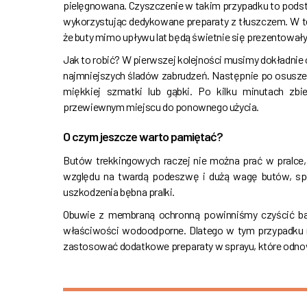
pielęgnowana. Czyszczenie w takim przypadku to podsta
wykorzystując dedykowane preparaty z tłuszczem. W t
że buty mimo upływu lat będą świetnie się prezentowały
Jak to robić? W pierwszej kolejności musimy dokładnie
najmniejszych śladów zabrudzeń. Następnie po osusze
miękkiej szmatki lub gąbki. Po kilku minutach zb
przewiewnym miejscu do ponownego użycia.
O czym jeszcze warto pamiętać?
Butów trekkingowych raczej nie można prać w pralce,
względu na twardą podeszwę i dużą wagę butów, spo
uszkodzenia bębna pralki.
Obuwie z membraną ochronną powinniśmy czyścić bar
właściwości wodoodporne. Dlatego w tym przypadku n
zastosować dodatkowe preparaty w sprayu, które odn