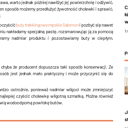
wa, warto jednak później nawilżyć jej powierzchnię i odżywić,
C
en sposób możemy przedłużyć żywotność cholewki i sprawić,
k
.
w
 oczyścić
buty trekkingowe męskie Salomon
i pozbyć się nawet
niu nakładamy specjalną pastę, rozsmarowując ją za pomocą
1
ieramy nadmiar produktu i pozostawiamy buty w ciepłym,
P
 chyba że producent dopuszcza taki sposób konserwacji. Ze
sób jest jednak mało praktyczny i może przyczynić się do
dzo ostrożnie, ponieważ nadmiar wilgoci może zmniejszyć
ajlepiej czyścić cholewkę wilgotną szmatką. Można również
owią wodoodporną powłokę butów.
J
s