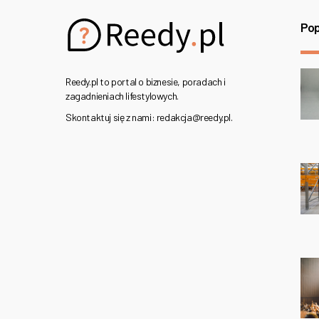
Pop
Reedy.pl to portal o biznesie, poradach i
zagadnieniach lifestylowych.
Skontaktuj się z nami: redakcja@reedy.pl.