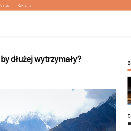
O nas
Reklama
 by dłużej wytrzymały?
B
C
a