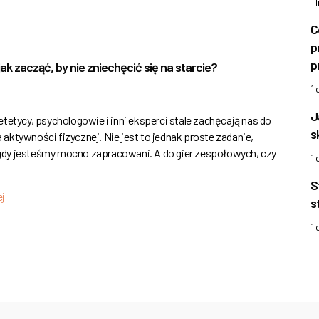
1 
C
p
p
jak zacząć, by nie zniechęcić się na starcie?
1
J
etetycy, psychologowie i inni eksperci stale zachęcają nas do
s
aktywności fizycznej. Nie jest to jednak proste zadanie,
dy jesteśmy mocno zapracowani. A do gier zespołowych, czy
1
S
ej
s
1