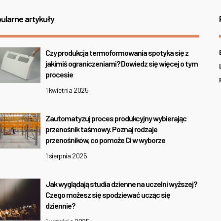
ularne artykuły
Czy produkcja termoformowania spotyka się z
jakimiś ograniczeniami? Dowiedz się więcej o tym
procesie
1 kwietnia 2025
Zautomatyzuj proces produkcyjny wybierając
przenośnik taśmowy. Poznaj rodzaje
przenośników, co pomoże Ci w wyborze
1 sierpnia 2025
Jak wyglądają studia dzienne na uczelni wyższej?
Czego możesz się spodziewać ucząc się
dziennie?