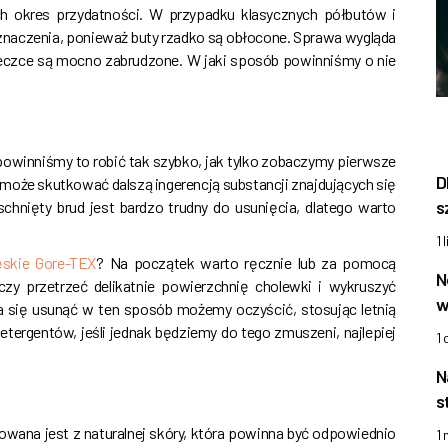
h okres przydatności. W przypadku klasycznych półbutów i
naczenia, ponieważ buty rzadko są obłocone. Sprawa wygląda
ieczce są mocno zabrudzone. W jaki sposób powinniśmy o nie
owinniśmy to robić tak szybko, jak tylko zobaczymy pierwsze
D
może skutkować dalszą ingerencją substancji znajdujących się
s
chnięty brud jest bardzo trudny do usunięcia, dlatego warto
1 
skie Gore-TEX
? Na początek warto ręcznie lub za pomocą
N
zy przetrzeć delikatnie powierzchnię cholewki i wykruszyć
w
da się usunąć w ten sposób możemy oczyścić, stosując letnią
tergentów, jeśli jednak będziemy do tego zmuszeni, najlepiej
1
N
s
ana jest z naturalnej skóry, która powinna być odpowiednio
1