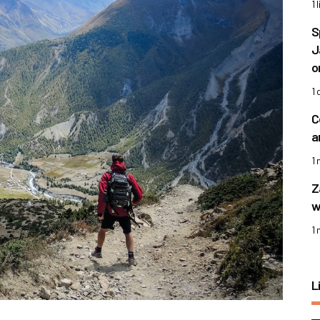
1 
S
J
o
1
C
a
1
Z
w
1
L