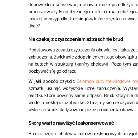
Odpowiednia konserwacja obuwia może przedłużyć ic
produktów użytku codziennego może nie ma to dużego z
inaczej w przypadku trekkingów, które często po wyc
dbać?
Nie czekaj z czyszczeniem aż zaschnie brud
Podstawowa zasada czyszczenia obuwia jest taka, że p
zabrudzenia. Zwlekanie z dopełnieniem tego obowiązku 
na butach w strukturę tkaniny cholewki. Poza tym zas
pozbywać się go od razu.
W jaki sposób czyścić
Salomon buty trekkingowe mę
szmatki usunąć wszystkie luźne zabrudzenia. Wystarc
resztki, które powinny same odpaść. Brud, który nie 
wodę i miękką szczoteczkę. Starajmy się nie używać de
wybierać środki dedykowane przez producenta obuwia.
Skórę warto nawilżyć i zakonserwować
Bardzo często cholewka butów trekkingowych przygotow