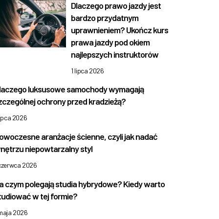
Dlaczego prawo jazdy jest
bardzo przydatnym
uprawnieniem? Ukończ kurs
prawa jazdy pod okiem
najlepszych instruktorów
1 lipca 2026
laczego luksusowe samochody wymagają
zczególnej ochrony przed kradzieżą?
lipca 2026
owoczesne aranżacje ścienne, czyli jak nadać
nętrzu niepowtarzalny styl
 czerwca 2026
a czym polegają studia hybrydowe? Kiedy warto
tudiować w tej formie?
 maja 2026