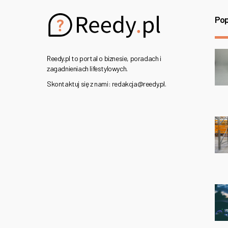
Pop
Reedy.pl to portal o biznesie, poradach i
zagadnieniach lifestylowych.
Skontaktuj się z nami: redakcja@reedy.pl.