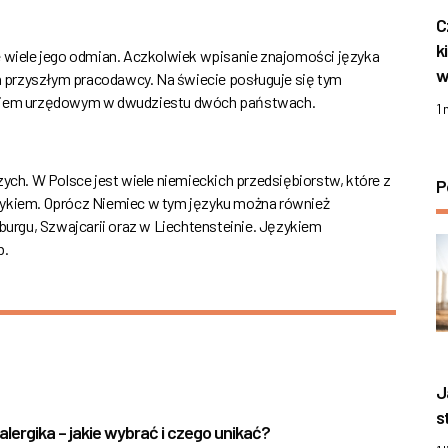
C
k
e wiele jego odmian. Aczkolwiek wpisanie znajomości języka
w
 przyszłym pracodawcy. Na świecie posługuje się tym
zykiem urzędowym w dwudziestu dwóch państwach.
1
zych. W Polsce jest wiele niemieckich przedsiębiorstw, które z
P
ęzykiem. Oprócz Niemiec w tym języku można również
rgu, Szwajcarii oraz w Liechtensteinie. Językiem
b.
J
s
alergika – jakie wybrać i czego unikać?