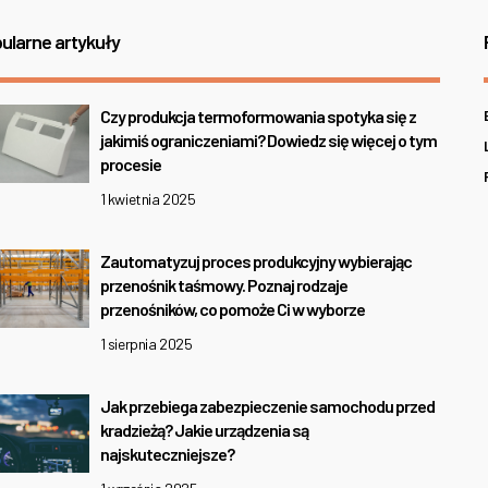
ularne artykuły
Czy produkcja termoformowania spotyka się z
jakimiś ograniczeniami? Dowiedz się więcej o tym
procesie
1 kwietnia 2025
Zautomatyzuj proces produkcyjny wybierając
przenośnik taśmowy. Poznaj rodzaje
przenośników, co pomoże Ci w wyborze
1 sierpnia 2025
Jak przebiega zabezpieczenie samochodu przed
kradzieżą? Jakie urządzenia są
najskuteczniejsze?