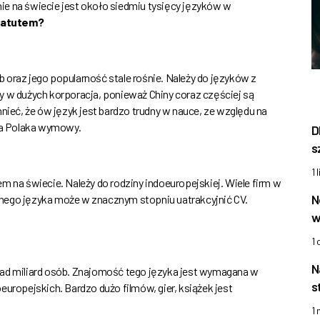
ie na świecie jest około siedmiu tysięcy języków w
ć atutem?
 oraz jego popularność stale rośnie. Należy do języków z
y w dużych korporacja, ponieważ Chiny coraz częściej są
eć, że ów język jest bardzo trudny w nauce, ze względu na
dla Polaka wymowy.
D
s
1 
m na świecie. Należy do rodziny indoeuropejskiej. Wiele firm w
N
nego języka może w znacznym stopniu uatrakcyjnić CV.
w
1
N
nad miliard osób. Znajomość tego języka jest wymagana w
s
europejskich. Bardzo dużo filmów, gier, książek jest
1