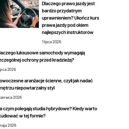
Dlaczego prawo jazdy jest
bardzo przydatnym
uprawnieniem? Ukończ kurs
prawa jazdy pod okiem
najlepszych instruktorów
1 lipca 2026
laczego luksusowe samochody wymagają
zczególnej ochrony przed kradzieżą?
lipca 2026
owoczesne aranżacje ścienne, czyli jak nadać
nętrzu niepowtarzalny styl
 czerwca 2026
a czym polegają studia hybrydowe? Kiedy warto
tudiować w tej formie?
 maja 2026