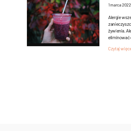
1 marca 2022
Alergie wsz
zanieczyszc
żywienia. A
eliminować
Czytaj więc