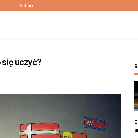
O nas
Reklama
 się uczyć?
B
C
a