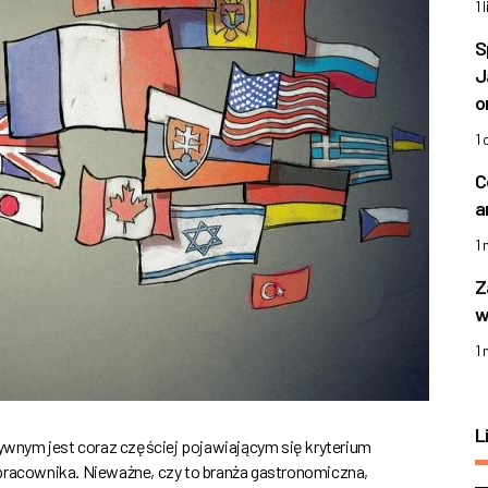
1 
S
J
o
1
C
a
1
Z
w
1
L
wnym jest coraz częściej pojawiającym się kryterium
acownika. Nieważne, czy to branża gastronomiczna,