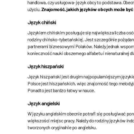
handlowa, czy usługowa- język obcy to podstawa. Obecn
użyciu.
Znajomość, jakich języków obcych może by
Język chiński
Językiem chińskim posługuje się największa liczba osób
rodziny chińsko-tybetańskiej. Jest szczególnie pożądan
partnerami biznesowymi Polaków. Należy jednak wspomni
konieczność nauki obszernego alfabetu i nienaturalnej 
Język hiszpański
Język hiszpański jest drugim najpopularniejszym językie
Polsce jest hiszpańskich, więc znajomość tego melodyj
Ponadto jest bardzo łatwy w nauce.
Język angielski
W języku angielskim obecnie potrafi się posługiwać po
większości miejsc pracy. Należy do rodziny języków indo
tworzonych oryginalnie po angielsku.