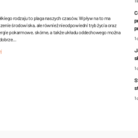
1 
C
elkiego rodzaju to plaga naszych czasów. Wpływ na to ma
p
zenie środowiska, ale również nieodpowiedni tryb życia oraz
p
lergie pokarmowe, skórne, a także układu oddechowego można
1
 dobrze…
J
ej
s
1
S
s
1