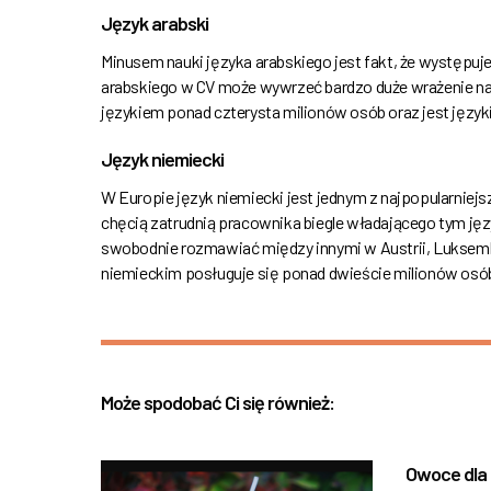
Język arabski
Minusem nauki języka arabskiego jest fakt, że występuj
arabskiego w CV może wywrzeć bardzo duże wrażenie na
językiem ponad czterysta milionów osób oraz jest ję
Język niemiecki
W Europie język niemiecki jest jednym z najpopularniejs
chęcią zatrudnią pracownika biegle władającego tym j
swobodnie rozmawiać między innymi w Austrii, Luksembu
niemieckim posługuje się ponad dwieście milionów osó
Może spodobać Ci się również:
Owoce dla 