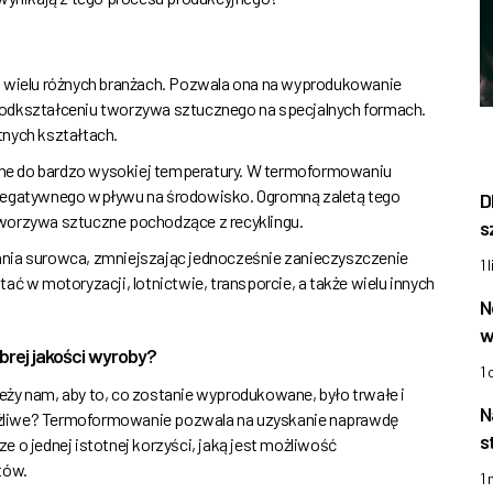
wielu różnych branżach. Pozwala ona na wyprodukowanie
 odkształceniu tworzywa sztucznego na specjalnych formach.
tnych kształtach.
ne do bardzo wysokiej temperatury. W termoformowaniu
 negatywnego wpływu na środowisko. Ogromną zaletą tego
D
tworzywa sztuczne pochodzące z recyklingu.
s
a surowca, zmniejszając jednocześnie zanieczyszczenie
1 
w motoryzacji, lotnictwie, transporcie, a także wielu innych
N
w
ej jakości wyroby?
1
ży nam, aby to, co zostanie wyprodukowane, było trwałe i
N
żliwe? Termoformowanie pozwala na uzyskanie naprawdę
s
 o jednej istotnej korzyści, jaką jest możliwość
tów.
1