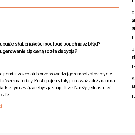
1 
C
p
p
1
upując słabej jakości podłogę popełniasz błąd?
J
ugerowanie się ceną to zła decyzja?
s
1
 pomieszczenia lub przeprowadzając remont, staramy się
S
jtańsze materiały. Postępujemy tak, ponieważ zależy nam na
s
atki z tym związane były jak najniższe. Należy, jednak mieć
i, że…
1
ej