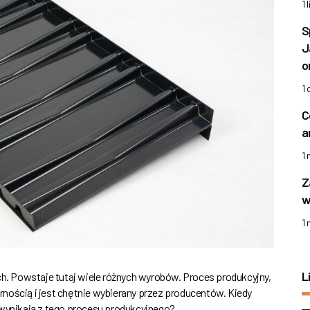
1 
S
J
o
1
C
a
1
Z
w
1
L
. Powstaje tutaj wiele różnych wyrobów. Proces produkcyjny,
nością i jest chętnie wybierany przez producentów. Kiedy
 wynikają z tego procesu produkcyjnego?