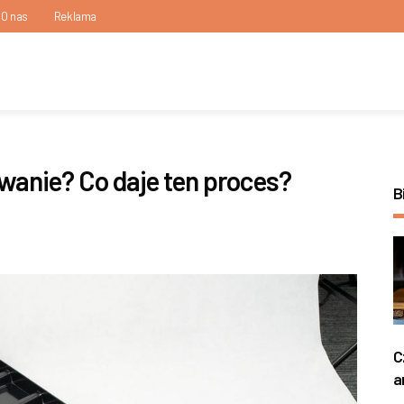
O nas
Reklama
wanie? Co daje ten proces?
B
C
a