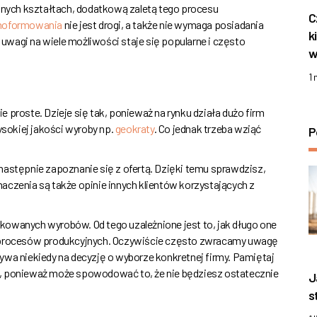
nych kształtach, dodatkową zaletą tego procesu
C
moformowania
nie jest drogi, a także nie wymaga posiadania
k
wagi na wiele możliwości staje się popularne i często
w
1
 proste. Dzieje się tak, ponieważ na rynku działa dużo firm
ysokiej jakości wyroby np.
geokraty
. Co jednak trzeba wziąć
P
następnie zapoznanie się z ofertą. Dzięki temu sprawdzisz,
aczenia są także opinie innych klientów korzystających z
kowanych wyrobów. Od tego uzależnione jest to, jak długo one
h procesów produkcyjnych. Oczywiście często zwracamy uwagę
ywa niekiedy na decyzję o wyborze konkretnej firmy. Pamiętaj
u, ponieważ może spowodować to, że nie będziesz ostatecznie
J
s