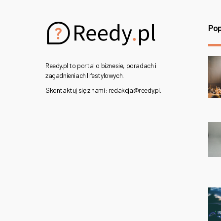
Pop
Reedy.pl to portal o biznesie, poradach i
zagadnieniach lifestylowych.
Skontaktuj się z nami: redakcja@reedy.pl.