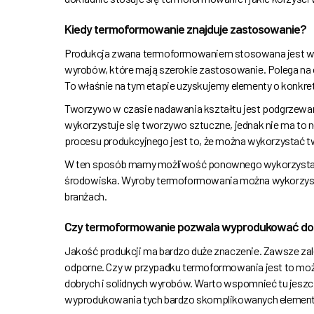
Kiedy termoformowanie znajduje zastosowanie?
Produkcja zwana termoformowaniem stosowana jest w 
wyrobów, które mają szerokie zastosowanie. Polega na
To właśnie na tym etapie uzyskujemy elementy o konkre
Tworzywo w czasie nadawania kształtu jest podgrzewa
wykorzystuje się tworzywo sztuczne, jednak nie ma to
procesu produkcyjnego jest to, że można wykorzystać 
W ten sposób mamy możliwość ponownego wykorzystani
środowiska. Wyroby termoformowania można wykorzystać 
branżach.
Czy termoformowanie pozwala wyprodukować dobr
Jakość produkcji ma bardzo duże znaczenie. Zawsze zale
odporne. Czy w przypadku termoformowania jest to mo
dobrych i solidnych wyrobów. Warto wspomnieć tu jeszcze
wyprodukowania tych bardzo skomplikowanych elemen