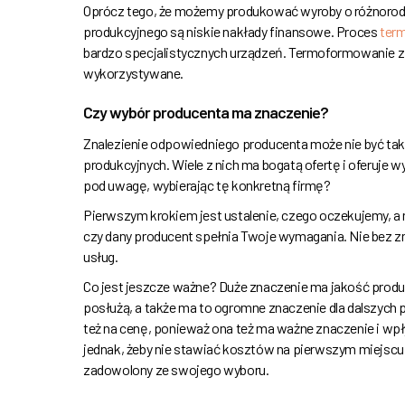
Oprócz tego, że możemy produkować wyroby o różnorod
produkcyjnego są niskie nakłady finansowe. Proces
ter
bardzo specjalistycznych urządzeń. Termoformowanie z u
wykorzystywane.
Czy wybór producenta ma znaczenie?
Znalezienie odpowiedniego producenta może nie być takie
produkcyjnych. Wiele z nich ma bogatą ofertę i oferuje w
pod uwagę, wybierając tę konkretną firmę?
Pierwszym krokiem jest ustalenie, czego oczekujemy, a 
czy dany producent spełnia Twoje wymagania. Nie bez zn
usług.
Co jest jeszcze ważne? Duże znaczenie ma jakość produ
posłużą, a także ma to ogromne znaczenie dla dalszyc
też na cenę, ponieważ ona też ma ważne znaczenie i wpł
jednak, żeby nie stawiać kosztów na pierwszym miejsc
zadowolony ze swojego wyboru.