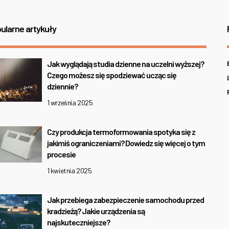
ularne artykuły
Jak wyglądają studia dzienne na uczelni wyższej?
Czego możesz się spodziewać ucząc się
dziennie?
1 września 2025
Czy produkcja termoformowania spotyka się z
jakimiś ograniczeniami? Dowiedz się więcej o tym
procesie
1 kwietnia 2025
Jak przebiega zabezpieczenie samochodu przed
kradzieżą? Jakie urządzenia są
najskuteczniejsze?