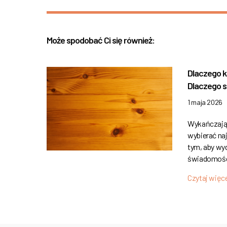
Może spodobać Ci się również:
Dlaczego k
Dlaczego s
1 maja 2026
Wykańczając
wybierać na
tym, aby wyd
świadomośc
Czytaj więc