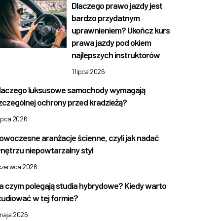
Dlaczego prawo jazdy jest
bardzo przydatnym
uprawnieniem? Ukończ kurs
prawa jazdy pod okiem
najlepszych instruktorów
1 lipca 2026
laczego luksusowe samochody wymagają
zczególnej ochrony przed kradzieżą?
lipca 2026
owoczesne aranżacje ścienne, czyli jak nadać
nętrzu niepowtarzalny styl
 czerwca 2026
a czym polegają studia hybrydowe? Kiedy warto
tudiować w tej formie?
 maja 2026