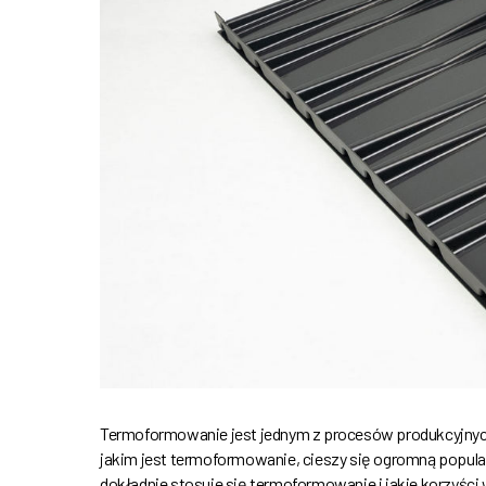
Termoformowanie jest jednym z procesów produkcyjnych
jakim jest termoformowanie, cieszy się ogromną popular
dokładnie stosuje się termoformowanie i jakie korzyści