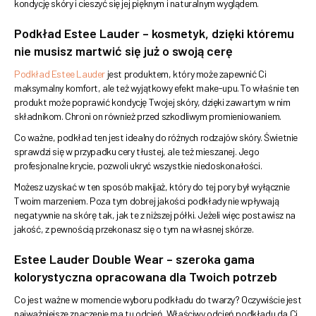
kondycję skóry i cieszyć się jej pięknym i naturalnym wyglądem.
Podkład Estee Lauder – kosmetyk, dzięki któremu
nie musisz martwić się już o swoją cerę
Podkład Estee Lauder
jest produktem, który może zapewnić Ci
maksymalny komfort, ale też wyjątkowy efekt make-upu. To właśnie ten
produkt może poprawić kondycję Twojej skóry, dzięki zawartym w nim
składnikom. Chroni on również przed szkodliwym promieniowaniem.
Co ważne, podkład ten jest idealny do różnych rodzajów skóry. Świetnie
sprawdzi się w przypadku cery tłustej, ale też mieszanej. Jego
profesjonalne krycie, pozwoli ukryć wszystkie niedoskonałości.
Możesz uzyskać w ten sposób makijaż, który do tej pory był wyłącznie
Twoim marzeniem. Poza tym dobrej jakości podkłady nie wpływają
negatywnie na skórę tak, jak te z niższej półki. Jeżeli więc postawisz na
jakość, z pewnością przekonasz się o tym na własnej skórze.
Estee Lauder Double Wear – szeroka gama
kolorystyczna opracowana dla Twoich potrzeb
Co jest ważne w momencie wyboru podkładu do twarzy? Oczywiście jest
najważniejsze znaczenie ma tu odcień. Właściwy odcień podkładu da Ci