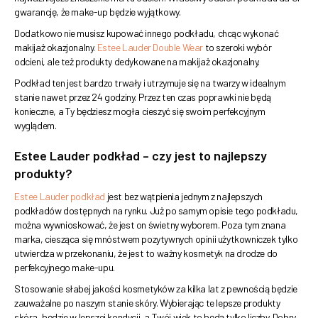
gwarancję, że make-up będzie wyjątkowy.
Dodatkowo nie musisz kupować innego podkładu, chcąc wykonać
makijaż okazjonalny.
Estee Lauder Double Wear
to szeroki wybór
odcieni, ale też produkty dedykowane na makijaż okazjonalny.
Podkład ten jest bardzo trwały i utrzymuje się na twarzy w idealnym
stanie nawet przez 24 godziny. Przez ten czas poprawki nie będą
konieczne, a Ty będziesz mogła cieszyć się swoim perfekcyjnym
wyglądem.
Estee Lauder podkład – czy jest to najlepszy
produkty?
Estee Lauder podkład
jest bez wątpienia jednym z najlepszych
podkładów dostępnych na rynku. Już po samym opisie tego podkładu,
można wywnioskować, że jest on świetny wyborem. Poza tym znana
marka, ciesząca się mnóstwem pozytywnych opinii użytkowniczek tylko
utwierdza w przekonaniu, że jest to ważny kosmetyk na drodze do
perfekcyjnego make-upu.
Stosowanie słabej jakości kosmetyków za kilka lat z pewnością będzie
zauważalne po naszym stanie skóry. Wybierając te lepsze produkty
skóra, będzie w lepszej kondycji, a Twój wiek to będą tylko liczby. Dobry