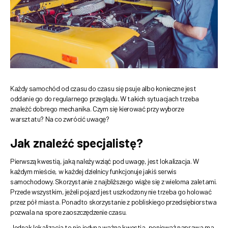
Każdy samochód od czasu do czasu się psuje albo konieczne jest
oddanie go do regularnego przeglądu. W takich sytuacjach trzeba
znaleźć dobrego mechanika. Czym się kierować przy wyborze
warsztatu? Na co zwrócić uwagę?
Jak znaleźć specjalistę?
Pierwszą kwestią, jaką należy wziąć pod uwagę, jest lokalizacja. W
każdym mieście, w każdej dzielnicy funkcjonuje jakiś serwis
samochodowy. Skorzystanie z najbliższego wiąże się z wieloma zaletami.
Przede wszystkim, jeżeli pojazd jest uszkodzony nie trzeba go holować
przez pół miasta. Ponadto skorzystanie z pobliskiego przedsiębiorstwa
pozwala na spore zaoszczędzenie czasu.
Jednak lokalizacja to nie jedyna ważna kwestia, ponieważ naprawa ma