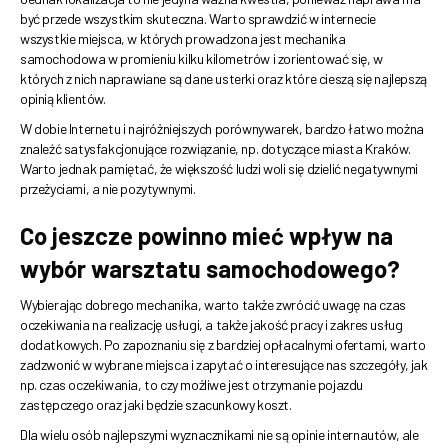
być przede wszystkim skuteczna. Warto sprawdzić w internecie
wszystkie miejsca, w których prowadzona jest mechanika
samochodowa w promieniu kilku kilometrów i zorientować się, w
których z nich naprawiane są dane usterki oraz które cieszą się najlepszą
opinią klientów.
W dobie Internetu i najróżniejszych porównywarek, bardzo łatwo można
znaleźć satysfakcjonujące rozwiązanie, np. dotyczące miasta Kraków.
Warto jednak pamiętać, że większość ludzi woli się dzielić negatywnymi
przeżyciami, a nie pozytywnymi.
Co jeszcze powinno mieć wpływ na
wybór warsztatu samochodowego?
Wybierając dobrego mechanika, warto także zwrócić uwagę na czas
oczekiwania na realizację usługi, a także jakość pracy i zakres usług
dodatkowych. Po zapoznaniu się z bardziej opłacalnymi ofertami, warto
zadzwonić w wybrane miejsca i zapytać o interesujące nas szczegóły, jak
np. czas oczekiwania, to czy możliwe jest otrzymanie pojazdu
zastępczego oraz jaki będzie szacunkowy koszt.
Dla wielu osób najlepszymi wyznacznikami nie są opinie internautów, ale