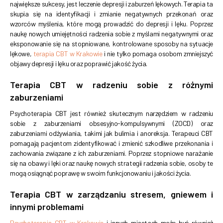
największe sukcesy, jest leczenie depresji i zaburzeń lękowych. Terapia ta
skupia się na identyfikacji i zmianie negatywnych przekonań oraz
wzorców myślenia, które mogą prowadzić do depresji i lęku. Poprzez
naukę nowych umiejętności radzenia sobie z myślami negatywnymi oraz
eksponowanie się na stopniowane, kontrolowane sposoby na sytuacje
lękowe,
terapia CBT w Krakowie
i nie tylko pomaga osobom zmniejszyć
objawy depresji i lęku oraz poprawić jakość życia.
Terapia CBT w radzeniu sobie z różnymi
zaburzeniami
Psychoterapia CBT jest również skutecznym narzędziem w radzeniu
sobie z zaburzeniami obsesyjno-kompulsywnymi (ZOCD) oraz
zaburzeniami odżywiania, takimi jak bulimia i anoreksja. Terapeuci CBT
pomagają pacjentom zidentyfikować i zmienić szkodliwe przekonania i
zachowania związane z ich zaburzeniami. Poprzez stopniowe narażanie
się na obawy i lęki oraz naukę nowych strategii radzenia sobie, osoby te
mogą osiągnąć poprawę w swoim funkcjonowaniu i jakości życia.
Terapia CBT w zarządzaniu stresem, gniewem i
innymi problemami
Psychoterapia CBT w Krakowie
i innych miastach może być również